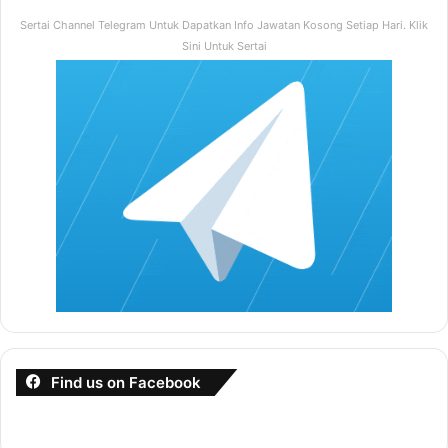
yang pernah dilakukannya ini akan mengeruhkan
Sertai Channel Telegram Untuk Dapatkan Info Jawatan Kosong Setiap Hari. Klik
keadaan
Sini Untuk Sertai
Menyelesaikan Masalah Dengan Bijak
Anda perlu bijak dalam menangani masalah. Buatlah
pilihan yang terbaik dan duduk berbincang sekiranya
ada masalah yang sedang dihadapi. Jangan
overthinking atau memendam masalah tersebut.
Jangan Memungkiri Janji
Nampak seperti simple masalah ini, tapi ia mampu
mengeruhkan hubungan kerana anda memberi
harapan palsu kepada pasangan anda
Jumpa Di Tempat “First Date”
Find us on Facebook
Ini merupakan teknik hokage, bawa pasangan anda di
tempat awal-awal anda bertemu ataupun date. Ini