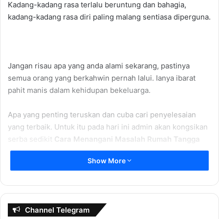
Kadang-kadang rasa terlalu beruntung dan bahagia,
kadang-kadang rasa diri paling malang sentiasa diperguna.
Jangan risau apa yang anda alami sekarang, pastinya
semua orang yang berkahwin pernah lalui. Ianya ibarat
pahit manis dalam kehidupan bekeluarga.
Apa yang penting teruskan dan cuba cari penyelesaian
yang terbaik. Untuk itu pada hari ini admin akan kongsikan
serba sedikit
Cara Menangani Masalah Rumah Tangga
Show More
Memaafkan Dan Bersifat Terbuka
Apabila berlaku perselisihan faham maafkanlah
pasangan dan bersifat terbuka untuk memaafkan
Channel Telegram
pasangan anda. Jangan mengungkit kesilapan lalu