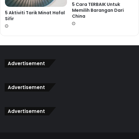
dapatkan headline dan pelajari cara hasilkan headline yang
5 Cara TERBAIK Untuk
Memilih Barangan Dari
terbaik. Saya tak mampu nak ajar dan semak sorang-
5 Aktiviti Tarik Minat Hafal
China
sorang, jadi saya hasilkan Ebook 105 Template Headline
Sifir
Padu agar anda lebih mudah menghasilkan Headline yang
Power!
Memperkenalkan
Advertisement
105 TEMPLATE HEADLINE PADU!!
Advertisement
Advertisement