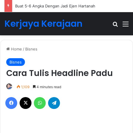
Buat 5-6 Angka Dengan Jadi Ejen Hartanah
Kerjaya Kerajaan
Search
M
Home
/
Bisnes
Bisnes
Cara Tulis Headline Padu
1,109
4 minutes read
Facebook
X
WhatsApp
Telegram