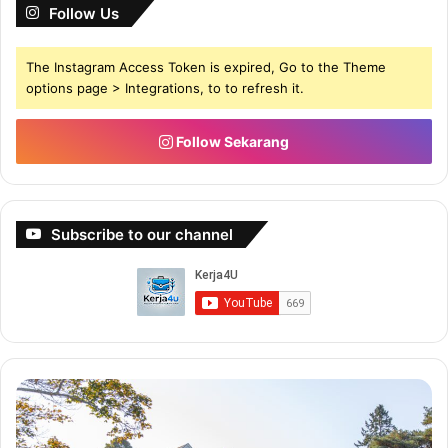
Follow Us
Adjudikasi Surat Cara
Kaedah Penyeteman
The Instagram Access Token is expired, Go to the Theme
Cara Pembayaran
options page > Integrations, to to refresh it.
Penalti
Harga Duti Setem pembayaran sewa
Follow Sekarang
Proses pembayaran Duti Setem
Proses Surat Perjanjian
Proses tindakan jika melanggar perjanjian
Subscribe to our channel
Perkara yang perlu tahu untuk menulis surat
perjanjian
Panduan menulis surat perjanjian
Kesimpulan Panduan 1
BAGAIMANA EBOOK
Buat
Bu
5-
Du
6
De