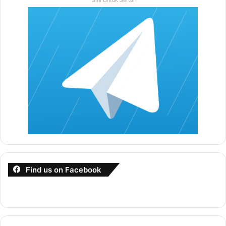
Sini Untuk Sertai
EBOOK 1 INI?
Antara kes kes penipuan
Kenapa mudah ditipu
6 sebab kenapa perlu ada surat perjanjian
Apa itu surat perjanjian
Syarat-syarat perjanjian
Kegunaan Surat perjanjian
Pemahaman Surat Perjanjian
Surat perjanjian dan surat rasmi yang popular
Find us on Facebook
Kepelbagaian Surat Perjanjian
Salah faham terhadap surat perjanjian
Apa itu duti setem
Jenis Duti