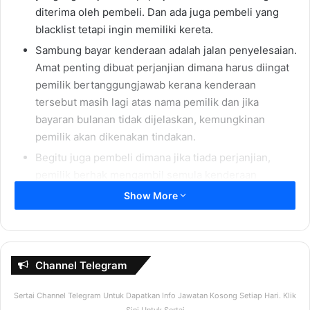
diterima oleh pembeli. Dan ada juga pembeli yang
blacklist tetapi ingin memiliki kereta.
Sambung bayar kenderaan adalah jalan penyelesaian.
Amat penting dibuat perjanjian dimana harus diingat
pemilik bertanggungjawab kerana kenderaan
tersebut masih lagi atas nama pemilik dan jika
bayaran bulanan tidak dijelaskan, kemungkinan
pemilik akan dikenakan tindakan.
Begitu juga pembeli dimana jika tiada perjanjian,
pemilik berhak mengambil semula kenderaan
tersebut.
Show More
APA ISI
Channel Telegram
KANDUNGAN
Sertai Channel Telegram Untuk Dapatkan Info Jawatan Kosong Setiap Hari. Klik