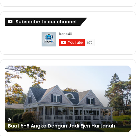
Subscribe to our channel
Buat
Bu
5-
Du
6
De
Angka
Bi
Dengan
Sa
Jadi
Ejen
Hartanah
Buat 5-6 Angka Dengan Jadi Ejen Hartanah