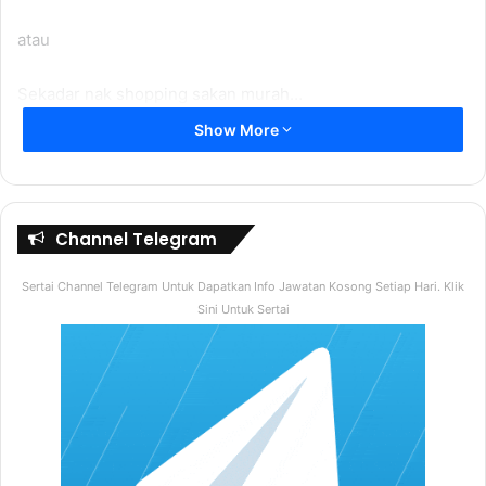
atau
Sekadar nak shopping sakan murah…
Show More
Anda kena
klik sini
dan ketahui lebih lanjut tentang
platform shopping/borong China ni.
Channel Telegram
Sertai Channel Telegram Untuk Dapatkan Info Jawatan Kosong Setiap Hari. Klik
Sini Untuk Sertai