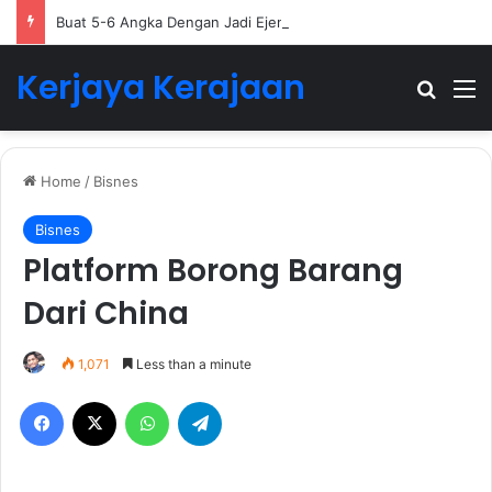
Buat 5-6 Angka Dengan Jadi Ejen Hartanah
Kerjaya Kerajaan
Search
M
Home
/
Bisnes
Bisnes
Platform Borong Barang
Dari China
1,071
Less than a minute
Facebook
X
WhatsApp
Telegram