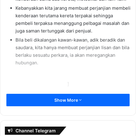
Kebanyakkan kita jarang membuat perjanjian membeli
kenderaan terutama kereta terpakai sehingga
pembeli terpaksa menanggung pelbagai masalah dan
juga saman tertunggak dari penjual.
Bila beli dikalangan kawan-kawan, adik beradik dan
saudara, kita hanya membuat perjanjian lisan dan bila
berlaku sesuatu perkara, ia akan meregangkan
hubungan.
]
APA ISI
Show More
KANDUNGAN
EBOOK 1 INI?
Channel Telegram