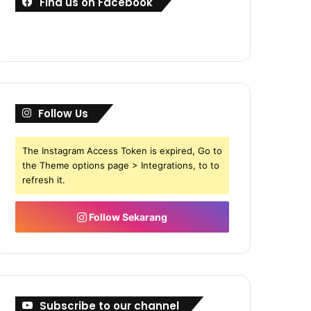
Find us on Facebook
Follow Us
The Instagram Access Token is expired, Go to
the Theme options page > Integrations, to to
refresh it.
Follow Sekarang
Subscribe to our channel