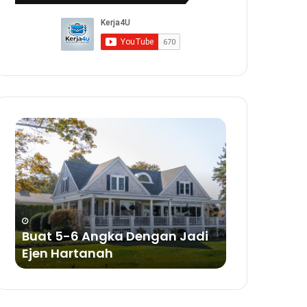
Buat
Buat
5-
Duit
6
Dengan
Angka
Bisnes
Dengan
Sabun
Jadi
a
Ejen
ya
Hartanah
Buat 5-6 Angka Dengan Jadi
Buat Duit 
Ejen Hartanah
Sabun