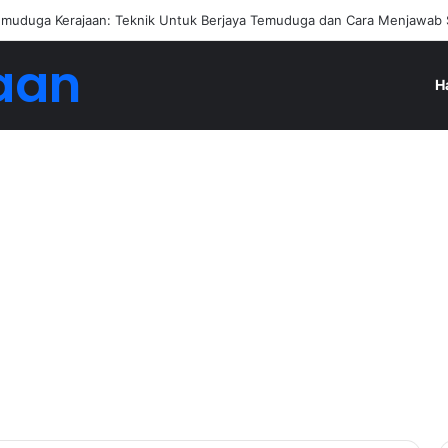
an Jadi Ejen Hartanah
aan
H