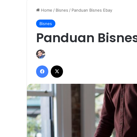
Home
/
Bisnes
/
Panduan Bisnes Ebay
Bisnes
Panduan Bisne
Facebook
X