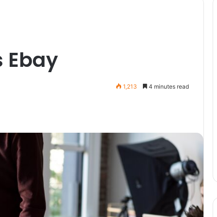
s Ebay
1,213
4 minutes read