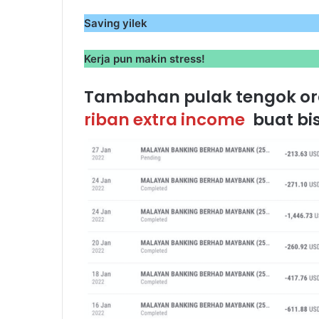
Saving yilek
Kerja pun makin stress!
Tambahan pulak tengok ora
riban extra income
buat bis