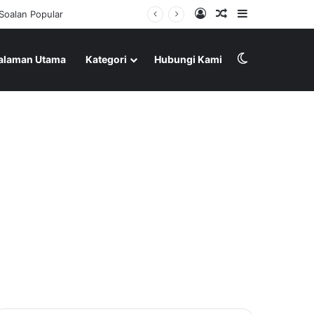
Log In
Random Article
Sidebar
Switch skin
alaman Utama
Kategori
Hubungi Kami