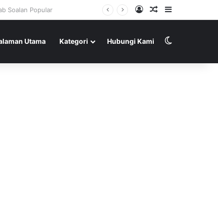
Log In
Random Article
Sidebar
Switch skin
alaman Utama
Kategori
Hubungi Kami