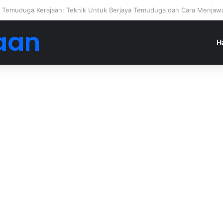
engan Jadi Ejen Hartanah
aan
H