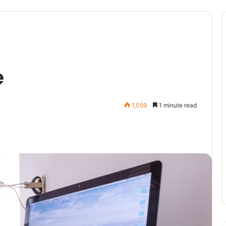
e
1,059
1 minute read