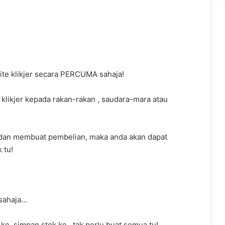
Popular
site klikjer secara PERCUMA sahaja!
klikjer kepada rakan-rakan , saudara-mara atau
u dan membuat pembelian, maka anda akan dapat
 tu!
 sahaja…
e, simpan stok ke.. tak perlu buat semua tu!