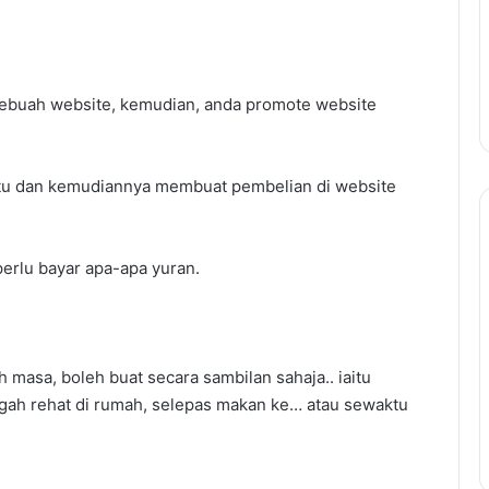
sebuah website, kemudian, anda promote website
da itu dan kemudiannya membuat pembelian di website
Panduan
Lengkap
 perlu bayar apa-apa yuran.
Temuduga
Kerajaan:
Teknik
Untuk
Panduan Lengkap Temudug
Berjaya
h masa, boleh buat secara sambilan sahaja.. iaitu
Kerajaan: Teknik Untuk Berja
Temuduga
gah rehat di rumah, selepas makan ke… atau sewaktu
Temuduga dan Cara
dan
utang PTPTN
Menjawab Soalan Popular
Cara
Menjawab
Soalan