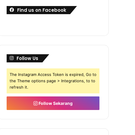
Find us on Facebook
Follow Us
The Instagram Access Token is expired, Go to
the Theme options page > Integrations, to to
refresh it.
Follow Sekarang