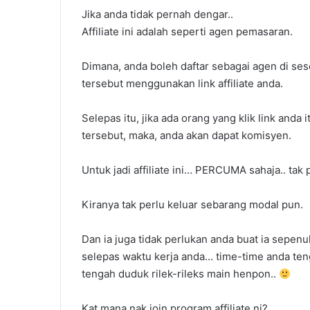
Jika anda tidak pernah dengar..
Affiliate ini adalah seperti agen pemasaran.
Dimana, anda boleh daftar sebagai agen di se
tersebut menggunakan link affiliate anda.
Selepas itu, jika ada orang yang klik link an
tersebut, maka, anda akan dapat komisyen.
Cara
Settle
Untuk jadi affiliate ini… PERCUMA sahaja.. tak
Hutang
PTPTN
Kiranya tak perlu keluar sebarang modal pun.
Dan ia juga tidak perlukan anda buat ia sepenu
selepas waktu kerja anda… time-time anda ten
tengah duduk rilek-rileks main henpon..
Cara Settle H
Kat mana nak join program affiliate ni?