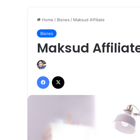
Home
/
Bisnes
/
Maksud Affiliate
Bisnes
Maksud Affiliat
Facebook
X