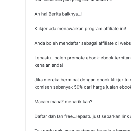
Ah ha! Berita baiknya…!
Klikjer ada menawarkan program affiliate ini!
Anda boleh mendaftar sebagai affiliate di web
Lepastu.. boleh promote ebook-ebook terbitan 
kenalan anda!
Jika mereka berminat dengan ebook klikjer t
komisen sebanyak 50% dari harga jualan ebook
Macam mana? menarik kan?
Daftar dah lah free…lepastu just sebarkan link
Tak perlu nak layan customer, bungkus barang k