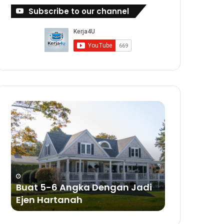
Subscribe to our channel
Buat
Buat
5-
Duit
6
Dengan
Angka
Bisnes
Dengan
Sabun
Jadi
a
Ejen
ya
Hartanah
Buat 5-6 Angka Dengan Jadi
Buat Duit 
Ejen Hartanah
Sabun