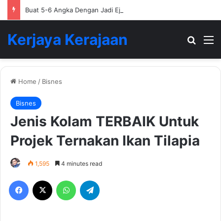
Buat 5-6 Angka Dengan Jadi Ejen Hartanah
Kerjaya Kerajaan
Search
M
Home
/
Bisnes
Bisnes
Jenis Kolam TERBAIK Untuk
Projek Ternakan Ikan Tilapia
1,595
4 minutes read
Facebook
X
WhatsApp
Telegram