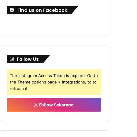
Find us on Facebook
Follow Us
The Instagram Access Token is expired, Go to
the Theme options page > Integrations, to to
refresh it.
Follow Sekarang