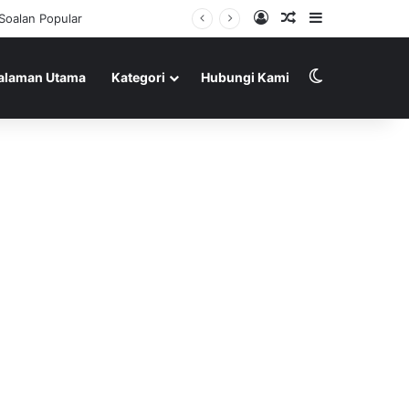
Log In
Random Article
Sidebar
Switch skin
alaman Utama
Kategori
Hubungi Kami