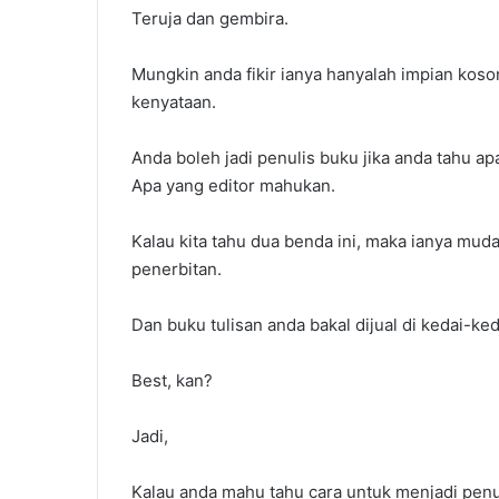
Teruja dan gembira.
Mungkin anda fikir ianya hanyalah impian koso
kenyataan.
Anda boleh jadi penulis buku jika anda tahu 
Apa yang editor mahukan.
Cara
Kalau kita tahu dua benda ini, maka ianya mudah
Settle
penerbitan.
Hutang
PTPTN
Dan buku tulisan anda bakal dijual di kedai-ked
Best, kan?
Jadi,
Cara Settle H
Kalau anda mahu tahu cara untuk menjadi penu