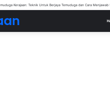
an Jadi Ejen Hartanah
aan
H