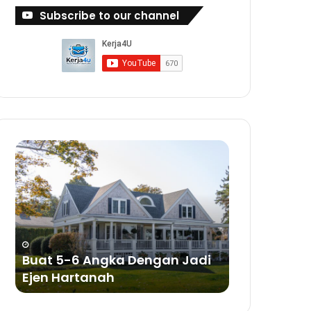
Subscribe to our channel
Buat
Buat
5-
Duit
6
Dengan
Angka
Bisnes
Dengan
Sabun
Jadi
a
Ejen
ya
Hartanah
Buat 5-6 Angka Dengan Jadi
Buat Duit 
Ejen Hartanah
Sabun