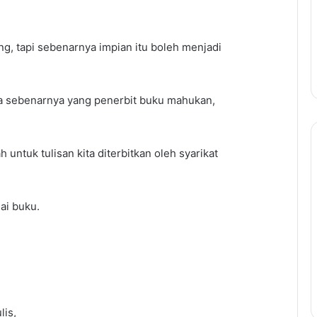
ng, tapi sebenarnya impian itu boleh menjadi
apa sebenarnya yang penerbit buku mahukan,
Panduan
 untuk tulisan kita diterbitkan oleh syarikat
Lengkap
Temuduga
Kerajaan:
ai buku.
Teknik
Untuk
Panduan Lengkap Temudug
Berjaya
Kerajaan: Teknik Untuk Berja
Temuduga
Temuduga dan Cara
dan
utang PTPTN
Menjawab Soalan Popular
Cara
Menjawab
lis,
Soalan