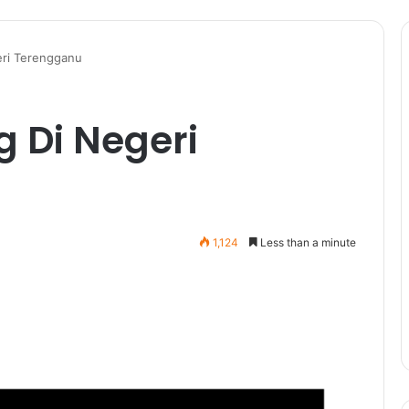
ri Terengganu
 Di Negeri
1,124
Less than a minute