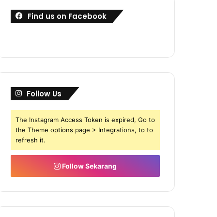
Find us on Facebook
Follow Us
The Instagram Access Token is expired, Go to
the Theme options page > Integrations, to to
refresh it.
Follow Sekarang