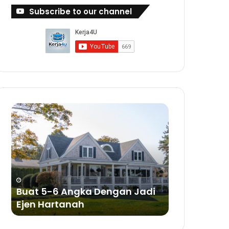
Subscribe to our channel
Buat
Buat
5-
Duit
6
Dengan
Angka
Bisnes
Dengan
Sabun
Jadi
a
Ejen
ya
Hartanah
Buat 5-6 Angka Dengan Jadi
Buat Duit 
Ejen Hartanah
Sabun