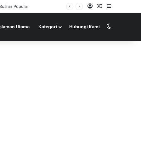
Log In
Random Article
Sidebar
Soalan Popular
Switch skin
alaman Utama
Kategori
Hubungi Kami