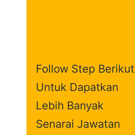
Cara
Follow Step Berikut
Settle
Hutang
PTPTN
Untuk Dapatkan
Lebih Banyak
Cara Settle H
Senarai Jawatan