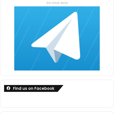
Sini Untuk Sertai
Perkongsian Dari SPA
Contoh Soalan Ujian Psikometrik
Find us on Facebook
Kuiz Ini Mempunyai Limit Masa, Pastikan Ikut
Masa Yang Dicadangkan