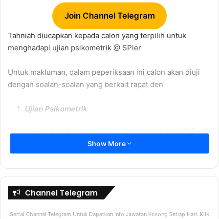
Join Channel Telegram
Tahniah diucapkan kepada calon yang terpilih untuk
menghadapi ujian psikometrik
@ SPier
Untuk makluman, dalam peperiksaan ini calon akan diuji
dengan soalan-soalan yang berkait rapat den
Ujian Psikometrik
Dalam ujian ini calon perlu menunjukkan nilai positif. Taraf
penilaian adalah adalah SKEMA “nilaian positif” yang telah
Show More
ditetapkan. Setiap jawapan ada “SKOR” tersendiri dan pada
akhirnya calon ditapis daripada mereka yang mempunyai
“SKOR” tinggi. Itu ja. Jadi tips penting untuk sukses dalam
ujian ini adalah; “Tonjolkan nilai positif, sembunyikan
Channel Telegram
yang negatif dalam diri”
Sertai Channel Telegram Untuk Dapatkan Info Jawatan Kosong Setiap Hari. Klik