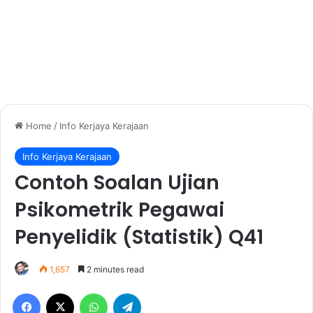
Home
/
Info Kerjaya Kerajaan
Info Kerjaya Kerajaan
Contoh Soalan Ujian
Psikometrik Pegawai
Penyelidik (Statistik) Q41
1,657
2 minutes read
Facebook
X
WhatsApp
Telegram