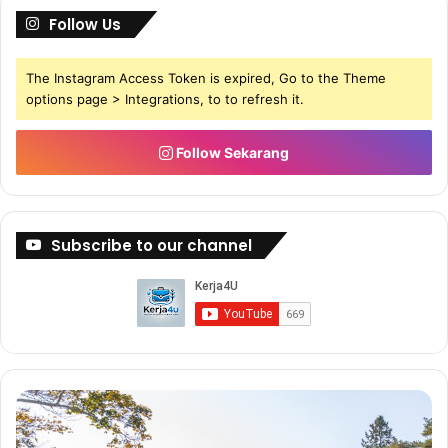
Follow Us
The Instagram Access Token is expired, Go to the Theme
options page > Integrations, to to refresh it.
KUIZ UJIAN PSIKOMETRIK
Follow Sekarang
Percuma
Subscribe to our channel
3304
Buat
Bu
1. Apabila jiran memasing radio dengan kuat, biasanya saya
5-
Du
6
De
membiarkannya sahaja.