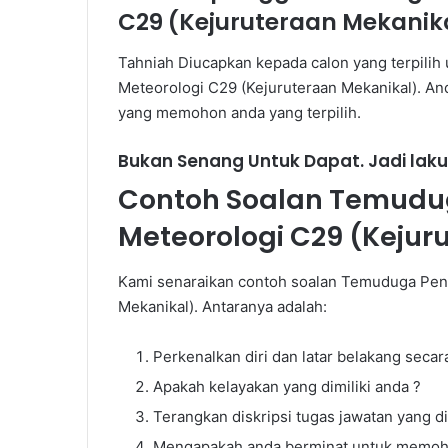
C29 (Kejuruteraan Mekanika
Tahniah Diucapkan kepada calon yang terpil
Meteorologi C29 (Kejuruteraan Mekanikal). An
yang memohon anda yang terpilih.
Bukan Senang Untuk Dapat. Jadi laku
Cara
Contoh Soalan Temudu
Settle
Hutang
Meteorologi C29 (Kejur
PTPTN
Kami senaraikan contoh soalan Temuduga Pen
Mekanikal). Antaranya adalah:
Perkenalkan diri dan latar belakang secar
Cara Settle H
Apakah kelayakan yang dimiliki anda ?
Terangkan diskripsi tugas jawatan yang 
Mengapakah anda berminat untuk memoho