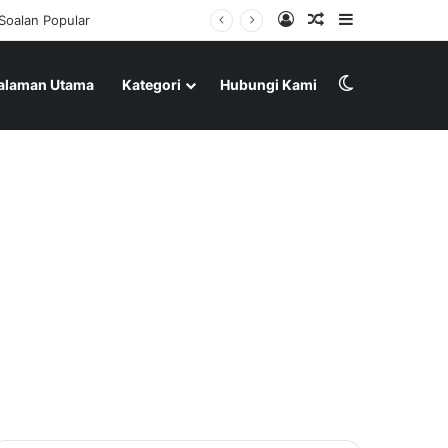
Log In
Random Article
Sidebar
Switch skin
alaman Utama
Kategori
Hubungi Kami