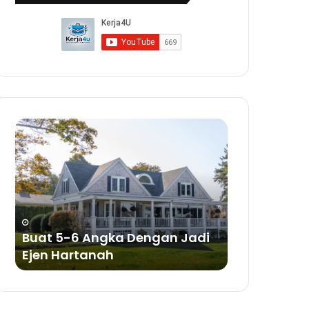
Buat
Buat
5-
Duit
6
Dengan
Angka
Bisnes
Dengan
Sabun
Jadi
a
Ejen
ya
Hartanah
Buat 5-6 Angka Dengan Jadi
Buat Duit 
Ejen Hartanah
Sabun