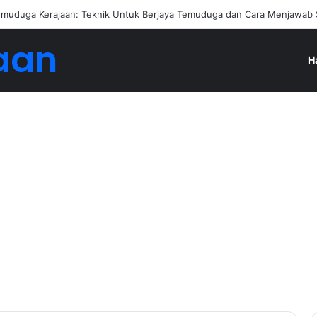
an Jadi Ejen Hartanah
aan
H