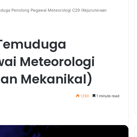
duga Penolong Pegawai Meteorologi C29 (Kejuruteraan
 Temuduga
ai Meteorologi
aan Mekanikal)
1,193
1 minute read