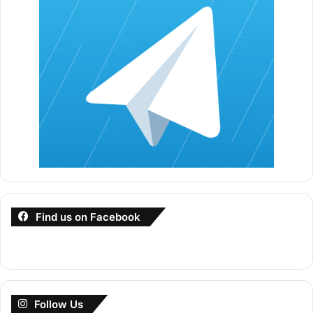
Perkongsian Dari SPA
Find us on Facebook
Contoh Soalan Ujian Psikometrik
Penjaga Jentera Elektrik J19 ??
1. Apabila jiran memasing radio dengan kuat, biasanya saya
membiarkannya sahaja.
Follow Us