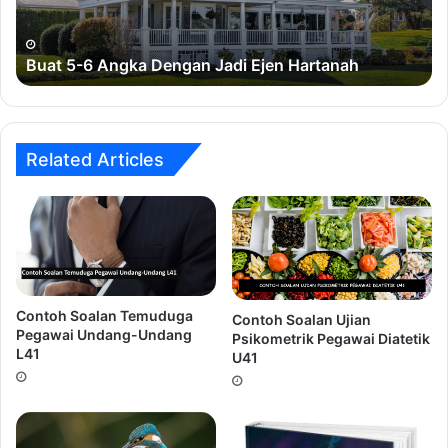
Ejen
Hartanah
4. Penampilan yang tidak tepat.
Ramai calon tidak
Buat 5-6 Angka Dengan Jadi Ejen Hartanah
mengenakan pakaian dengan etika pemakaian yang betul
sewaktu hadir ke sesi temuduga.
5.
Over Confident! Terlalu yakin!.
Kesilapan ini sering
Related Articles
dilakukan oleh calon-calon yang mempunyai keputusan
akademik yang cemerlang.
Ingin Dapatkan Rujukan Temuduga
Jururawat Masyarakat (PSL) ???
Contoh Soalan Temuduga
Contoh Soalan Ujian
Pegawai Undang-Undang
Psikometrik Pegawai Diatetik
L41
U41