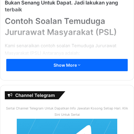
Bukan Senang Untuk Dapat. Jadi lakukan yang
terbaik
Contoh Soalan Temuduga
Jururawat Masyarakat (PSL)
Kami senaraikan contoh soalan Temuduga Jururawat
Masyarakat (PSL) Antaranya adalah:
Show More
Perkenalkan diri dan latar belakang secara ringkas ?
Apakah kelayakan yang dimiliki anda ?
Terangkan diskripsi tugas jawatan yang dimohon
anda ?
Channel Telegram
Mengapakah anda berminat untuk memohon jawatan
Sertai Channel Telegram Untuk Dapatkan Info Jawatan Kosong Setiap Hari. Klik
ini ?
Sini Untuk Sertai
Sekiranya anda dipilih untuk memegang jawatan ini,
apa yang anda boleh sumbangkan ?