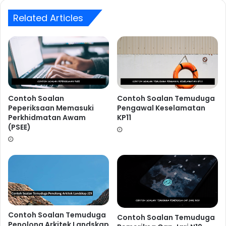
bandar O?
Related Articles
A) 4 jam 28 minit
B) 5 jam 28 minit
C) 5 jam 08 minit
D) 6 jam 08 minit
Jawapan D
Contoh Soalan
Contoh Soalan Temuduga
Peperiksaan Memasuki
Pengawal Keselamatan
Perkhidmatan Awam
KP11
Apakah nilai-nilai R yang memenuhi ketaksamaan
(PSEE)
5<3R<18?
A) 1,2,3,4
B) 4,5,6,7
C) 2,3,4,5
D) 3,4,5,6
Contoh Soalan Temuduga
Contoh Soalan Temuduga
Jawapan C
Penolong Arkitek Landskap