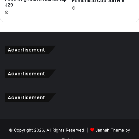
Pemeriksa Cap Jari N19
J29
Jika KERJAYA sepadan dengan 6385292, maka
KEJAYAAN sepadan dengan?
A) 63529228
Advertisement
B) 63529222
C) 63529227
D) 63529223
Advertisement
Jawapan C
{26,L,M,65,N,91,104} adalah jujukan nombor mengikut
Advertisement
pola tertentu. Apakah Nilai (MxN)/L?
A) 104
© Copyright 2026, All Rights Reserved |
Jannah Theme by
B) 91