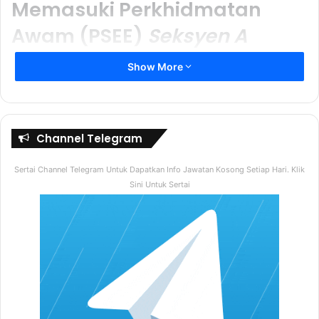
Memasuki Perkhidmatan
Awam (PSEE)
Seksyen A
Show More
Di dalam seksyen ini calon akan diuji dengan pelbagai
soalan berkaitan isu-isu semasa termasuk sejarah
berkaitan negara.
Channel Telegram
Bilakah Negara Kita Merdeka ?
Sertai Channel Telegram Untuk Dapatkan Info Jawatan Kosong Setiap Hari. Klik
A) 31 Ogos 1957
Sini Untuk Sertai
B) 31 Ogos 1960
C) 31 Ogos 1970
D) 31 Ogos 1975
2. Berapakah Prinsip Rukun Negara ?
A) 5