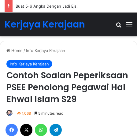
Buat 5-6 Angka Dengan Jadi Ejen Hartanah
Kerjaya Kerajaan
Search
M
Home
/
Info Kerjaya Kerajaan
Info Kerjaya Kerajaan
Contoh Soalan Peperiksaan
PSEE Penolong Pegawai Hal
Ehwal Islam S29
1,068
5 minutes read
Facebook
X
WhatsApp
Telegram