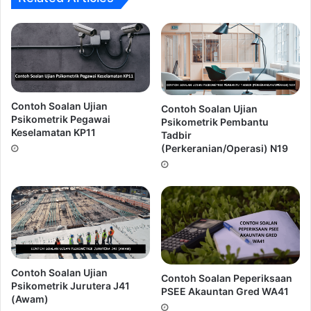
5.
Over Confident! Terlalu yakin!.
Kesilapan ini sering
dilakukan oleh calon-calon yang mempunyai keputusan
akademik yang cemerlang.
Ingin Dapatkan Rujukan Temuduga
Pegawai Penilaian W41???
Contoh Soalan Ujian
Contoh Soalan Ujian
Psikometrik Pegawai
Psikometrik Pembantu
Keselamatan KP11
Tadbir
(Perkeranian/Operasi) N19
Contoh Soalan Ujian
Contoh Soalan Peperiksaan
Psikometrik Jurutera J41
PSEE Akauntan Gred WA41
Peluang untuk mendapat panggilan
Temuduga Pegawai
(Awam)