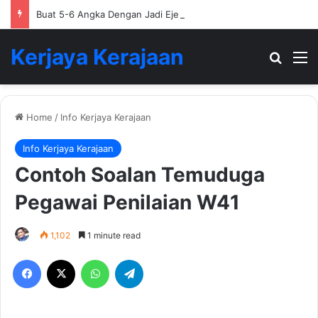
Buat 5-6 Angka Dengan Jadi Ejen Hartanah
Kerjaya Kerajaan
Search
M
Home
/
Info Kerjaya Kerajaan
Info Kerjaya Kerajaan
Contoh Soalan Temuduga
Pegawai Penilaian W41
1,102
1 minute read
Facebook
X
WhatsApp
Telegram