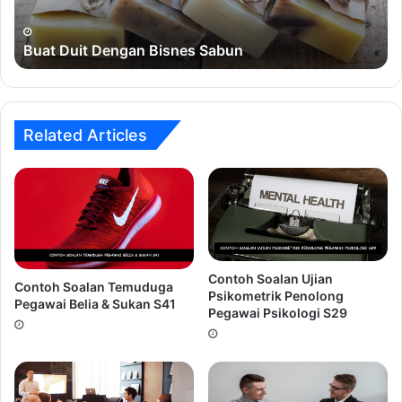
a) Sangat Kerap
Buat Duit Dengan Bisnes Sabun
b) Kerap
c) Tidak Pasti
d) Kadang-kadang
Related Articles
e) Tidak Pernah
Saya ingin mengetahui sesuatu dengan lebih
mendalam
a) Sangat Tidak Setuju
b) Agak Tidak Setuju
c) Tidak Setuju mahupun Setuju
Contoh Soalan Ujian
Contoh Soalan Temuduga
Psikometrik Penolong
d) Agak Setuju
Pegawai Belia & Sukan S41
Pegawai Psikologi S29
e) Sangat Setuju
Saya peka kepada perubahan persekitaran