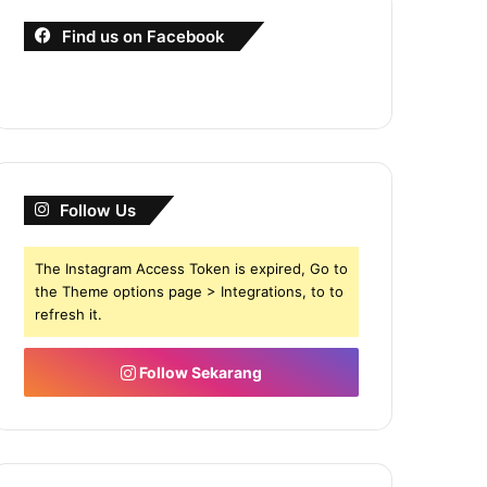
Find us on Facebook
Follow Us
The Instagram Access Token is expired, Go to
the Theme options page > Integrations, to to
refresh it.
Follow Sekarang