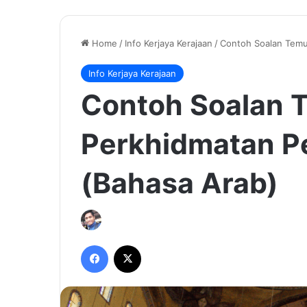
Home
/
Info Kerjaya Kerajaan
/
Contoh Soalan Temu
Info Kerjaya Kerajaan
Contoh Soalan 
Perkhidmatan P
(Bahasa Arab)
Facebook
X