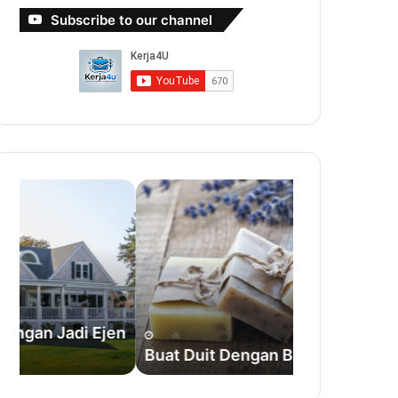
Subscribe to our channel
Buat
Cara
Duit
Pergi
Dengan
Umrah
Bisnes
Tanpa
Sabun
Ejen
en
Buat Duit Dengan Bisnes Sabun
Cara Pergi 