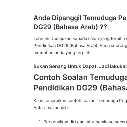
Anda Dipanggil Temuduga Pe
DG29 (Bahasa Arab) ??
Tahniah Diucapkan kepada calon yang terpil
Pendidikan DG29 (Bahasa Arab). Anda seorang
memohon anda yang terpilih.
ara
Panduan
Bukan Senang Untuk Dapat. Jadi lakukan
ettle
Lengkap
Hutang
Temuduga
Contoh Soalan Temuduga
PTPTN
Kerajaan:
Teknik
Pendidikan DG29 (Bahas
Untuk
Panduan Lengk
Berjaya
Kerajaan: Tekni
Kami senaraikan contoh soalan Temuduga Peg
Temuduga
Temuduga dan 
Antaranya adalah:
dan
Cara Settle Hutang PTPTN
Soalan Popular
Cara
Menjawab
Perkenalkan diri dan latar belakang secar
Soalan