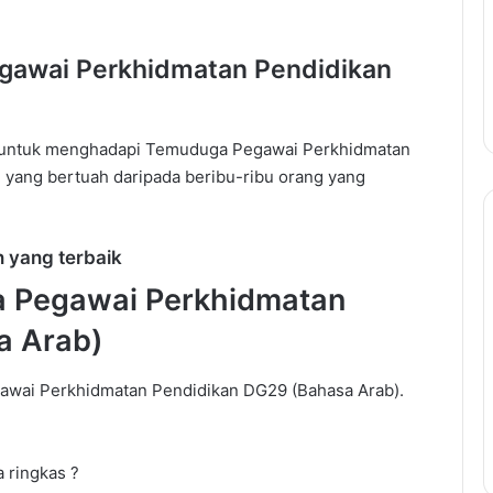
gawai Perkhidmatan Pendidikan
ih untuk menghadapi Temuduga Pegawai Perkhidmatan
 yang bertuah daripada beribu-ribu orang yang
Buat
 yang terbaik
5-
6
 Pegawai Perkhidmatan
Angka
Dengan
a Arab)
Jadi
ap Temuduga
Ejen
k Untuk Berjaya
awai Perkhidmatan Pendidikan DG29 (Bahasa Arab).
Hartanah
Cara Menjawab
Buat 5-6 Angka Dengan Jadi Ej
Hartanah
a ringkas ?