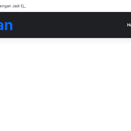
engan Jadi Ejen Hartanah
an
H