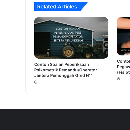
Related Articles
Contoh
Contoh Soalan Peperiksaan
Pegaw
Psikometrik Pemandu/Operator
(Fisio
Jentera Pemunggah Gred H11