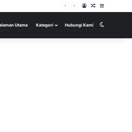
Log In
Random Article
Sidebar
Switch skin
alaman Utama
Kategori
Hubungi Kami