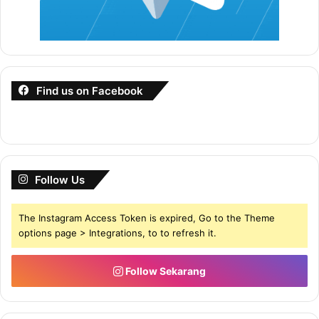
D ) RM1,560
Jawapan C
Amran memandu kereta dengan purata kelajuan
85km/j dari bandar M ke bandar N sejauh 235km. Dia
Find us on Facebook
berhenti rehat selama 25 minit dan menyambung
perjalanan ke bandar O sejauh 265km dengan purata
kelajuan 90km/j. Berapakah tempoh masa bermula
perjalanan Amran dari bandar M hingga sampai ke
bandar O?
Follow Us
The Instagram Access Token is expired, Go to the Theme
A) 4 jam 28 minit
options page > Integrations, to to refresh it.
B) 5 jam 28 minit
C) 5 jam 08 minit
Follow Sekarang
D) 6 jam 08 minit
Jawapan D