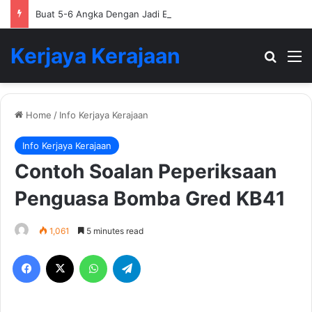
Buat 5-6 Angka Dengan Jadi Ejen Hartanah
Kerjaya Kerajaan
Search
M
Home
/
Info Kerjaya Kerajaan
Info Kerjaya Kerajaan
Contoh Soalan Peperiksaan
Penguasa Bomba Gred KB41
1,061
5 minutes read
Facebook
X
WhatsApp
Telegram