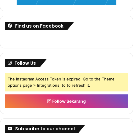
Izinkan saya perkenalkan diri saya terlebih dahulu… Nama
saya Zuhairi Mohd Nopiah. Nama pena saya ialah Zuhairi
Nopiah.
Find us on Facebook
Saya biasa guna nama pena ini sebab saya penulis buku..
Dan ianya lebih ringkas. Boleh kan?
Pengurusan masa sangat penting dalam kehidupan. Ia
Follow Us
boleh membawa kejayaan kepada mereka yang sedar
kepentingannya mahupun kejatuhan kepada mereka yang
The Instagram Access Token is expired, Go to the Theme
alpa dan lalai.
options page > Integrations, to to refresh it.
Saya nak kongsikan beberapa peristiwa yang mengabaikan
Follow Sekarang
pengurusan masa.
Saya pernah melihat dengan mata kepala saya sendiri
bagaimana seorang ayah hilang mata pencarian kerana
Subscribe to our channel