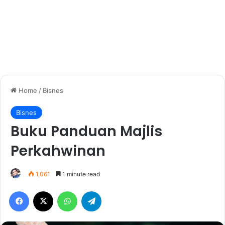
Home
/
Bisnes
Bisnes
Buku Panduan Majlis
Perkahwinan
1,061
1 minute read
Facebook
X
WhatsApp
Telegram