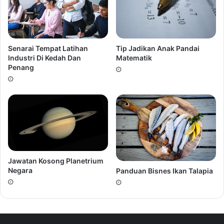
Bawa buku masa travel
Sesat
Senarai Tempat Latihan
Tip Jadikan Anak Pandai
Naracards dicipta dari pakar backpacker yang tahu
Industri Di Kedah Dan
Matematik
Penang
mengenai destinasi popular & sesuai bagi semua
pelancong.
Naracards adalah #travelguide yang fokus pada 3 tujuan
UTAMA.
Untuk plan itinerary
Jawatan Kosong Planetrium
Guide sampai ke destinasi
Negara
Panduan Bisnes Ikan Talapia
Mudah bawa
Naracards adalah panduan yang menghimpunkan destinasi