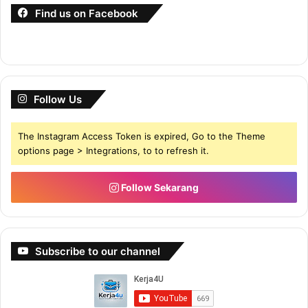
Find us on Facebook
Koleksi panduan melancong Unik dari Naracards akan
bantu anda melancong secara santai walaupun anda baru
pertama kali melancong ke #Korea. Amazing!!!
Follow Us
..dan, bukan itu sahaja, panduan ini bakal menjimatkan
The Instagram Access Token is expired, Go to the Theme
masa anda bagi merancang percutian yang memakan masa
options page > Integrations, to to refresh it.
berminggu-minggu lamanya. Dengan panduan ini, dengan
Naracards hanya #5minit sahaja!
Follow Sekarang
NARACARDS TRAVEL GUIDE
Koleksi tempat-tempat menarik
Subscribe to our channel
Konsep ‘business card’