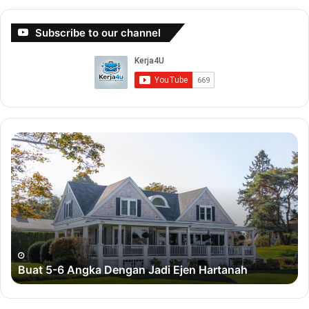
Klik Di Sini
Subscribe to our channel
Buat
Bu
5-
Du
6
De
Angka
Bi
Dengan
Sa
Jadi
Ejen
Hartanah
Buat 5-6 Angka Dengan Jadi Ejen Hartanah