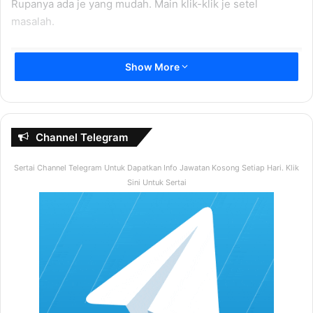
Rupanya ada je yang mudah. Main klik-klik je setel
masalah.
Show More
Channel Telegram
Sertai Channel Telegram Untuk Dapatkan Info Jawatan Kosong Setiap Hari. Klik
Sini Untuk Sertai
Bayangkan boleh dapat 1000 produk hot laku keras dengan
1 klik je, power ke tak software ni?
Ni bukan main-main, ni betul-betul. Pilih kategori, klik je
fetch product. Sistem akan buat kerja dia dalam beberapa