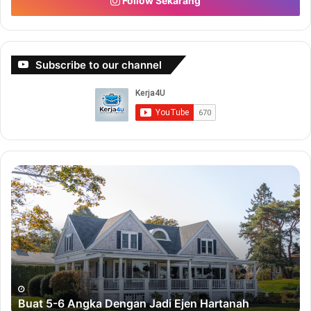
Follow Sekarang
Subscribe to our channel
B
B
u
u
a
a
t
t
5
D
-
u
6
i
A
t
n
D
Buat 5-6 Angka Dengan Jadi Ejen Hartanah
g
e