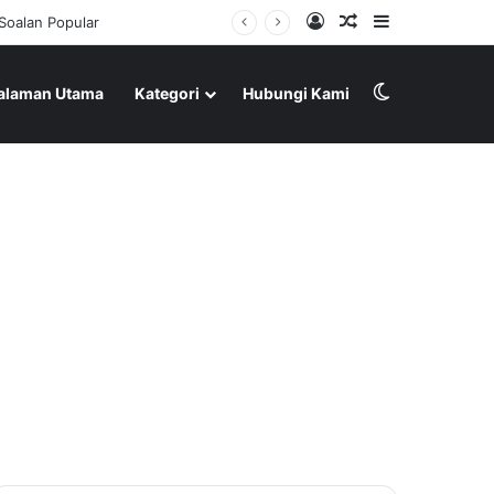
Log In
Random Article
Sidebar
Soalan Popular
Switch skin
alaman Utama
Kategori
Hubungi Kami