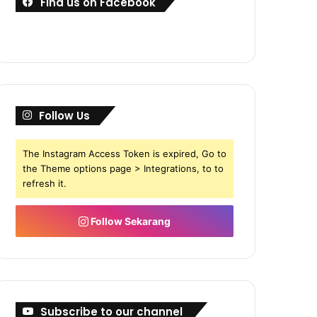
Find us on Facebook
Follow Us
The Instagram Access Token is expired, Go to
the Theme options page > Integrations, to to
refresh it.
Follow Sekarang
Subscribe to our channel