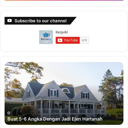
Subscribe to our channel
B
B
u
u
a
a
t
t
5
D
-
u
6
i
A
t
n
D
Buat 5-6 Angka Dengan Jadi Ejen Hartanah
g
e
k
n