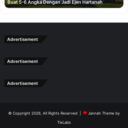
Buat 5-6 Angka Dengan Jadi Ejen Hartanah
g
e
k
n
a
g
D
a
e
n
n
B
g
i
Advertisement
a
s
n
n
J
e
Advertisement
a
s
d
S
i
a
E
b
Advertisement
j
u
e
n
n
H
a
© Copyright 2026, All Rights Reserved |
Jannah Theme by
r
t
TieLabs
a