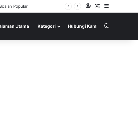
Log In
Random Article
Sidebar
Soalan Popular
Switch skin
alaman Utama
Kategori
Hubungi Kami