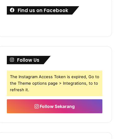
Find us on Facebook
Follow Us
The Instagram Access Token is expired, Go to
the Theme options page > Integrations, to to
refresh it.
Follow Sekarang