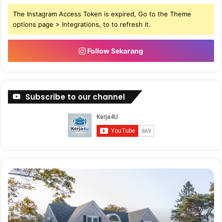
The Instagram Access Token is expired, Go to the Theme
options page > Integrations, to to refresh it.
Follow Sekarang
Subscribe to our channel
Buat
Bu
5-
Du
6
De
Angka
Bi
Dengan
Sa