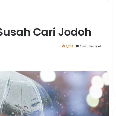
usah Cari Jodoh
1,241
4 minutes read