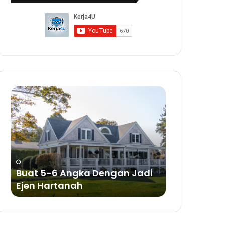
Buat
Buat
5-
Duit
6
Dengan
Angka
Bisnes
Dengan
Sabun
Jadi
a
Ejen
ya
Hartanah
Buat 5-6 Angka Dengan Jadi
Buat Duit 
Ejen Hartanah
Sabun