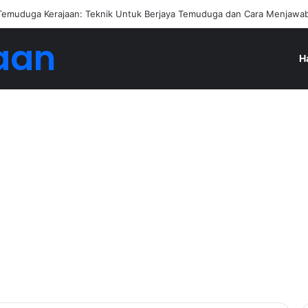
ngan Jadi Ejen Hartanah
aan
H