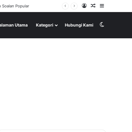
Log In
Random Article
Sidebar
Switch skin
alaman Utama
Kategori
Hubungi Kami