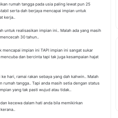
kan rumah tangga pada usia paling lewat pun 25
 stabil serta dah berjaya mencapai impian untuk
t kerja..
 untuk realisasikan impian ini.. Malah ada yang masih
r mencecah 30 tahun..
Panduan
 mencapai impian ini TAPI impian ini sangat sukar
Lengkap
 mencuba dan bercinta tapi tak juga kesampaian hajat
Temuduga
Kerajaan:
Teknik
Untuk
ke hari, ramai rakan sebaya yang dah kahwin.. Malah
Panduan Lengkap Temudug
Berjaya
n rumah tangga.. Tapi anda masih setia dengan status
Kerajaan: Teknik Untuk Berja
Temuduga
ian yang tak pasti wujud atau tidak..
Temuduga dan Cara
dan
utang PTPTN
Menjawab Soalan Popular
Cara
dan kecewa dalam hati anda bila memikirkan
Menjawab
Soalan
 kerana..
Popular