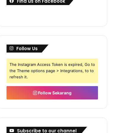
Find us on Facebook
Follow Us
The Instagram Access Token is expired, Go to
the Theme options page > Integrations, to to
refresh it.
Follow Sekarang
Subscribe to our channel