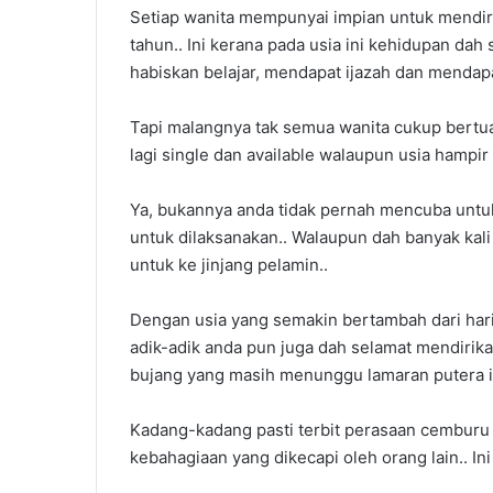
Setiap wanita mempunyai impian untuk mendiri
tahun.. Ini kerana pada usia ini kehidupan dah
habiskan belajar, mendapat ijazah dan mendapa
Tapi malangnya tak semua wanita cukup bertuah
lagi single dan available walaupun usia hampi
Cara
Ya, bukannya anda tidak pernah mencuba untuk
Settle
untuk dilaksanakan.. Walaupun dah banyak kali
Hutang
untuk ke jinjang pelamin..
PTPTN
Dengan usia yang semakin bertambah dari hari 
adik-adik anda pun juga dah selamat mendirika
bujang yang masih menunggu lamaran putera imp
Cara Settle H
Kadang-kadang pasti terbit perasaan cemburu 
kebahagiaan yang dikecapi oleh orang lain.. Ini