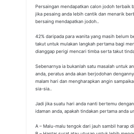
Persaingan mendapatkan calon jodoh terbaik b
jika pesaing anda lebih cantik dan menarik be
bersaing mendapatkan jodoh..
42% daripada para wanita yang masih belum be
takut untuk mulakan langkah pertama bagi meng
dianggap perigi mencari timba serta takut tind
Sebenarnya ia bukanlah satu masalah untuk an
anda, peratus anda akan berjodohan dengann
malam hari dan mengharapkan angin sampaikan 
sia-sia..
Jadi jika suatu hari anda nanti bertemu dengan
idaman anda, apakah tindakan pertama anda u
A – Malu-malu tengok dari jauh sambil harap d
B – Hantar surat atau utusan untuk lebih meng