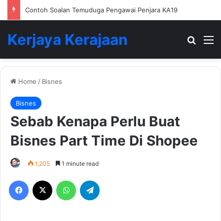
Contoh Soalan Temuduga Pengawai Penjara KA19
Kerjaya Kerajaan
Search
M
Home
/
Bisnes
Bisnes
Sebab Kenapa Perlu Buat
Bisnes Part Time Di Shopee
1,205
1 minute read
Facebook
X
WhatsApp
Telegram