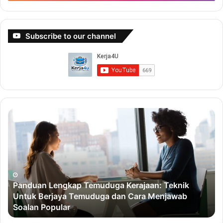
Subscribe to our channel
Buat
5-
6
Angka
Dengan
Jadi
Ejen
 Kerajaan: Teknik
Hartanah
an Cara Menjawab
Buat 5-6 Angka Dengan Jadi Ej