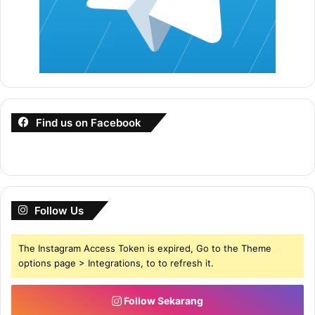
Dan tak payah susah nak bungkus dan poskan produk
tu..Buat dropship jer senang…makan untung atas angin jer.
Jangan buang masa lagi. Boleh terus GRAB SEKARANG
dengan klik button di bawah
Find us on Facebook
Dapatkan Sekarang
Follow Us
The Instagram Access Token is expired, Go to the Theme
options page > Integrations, to to refresh it.
Follow Sekarang