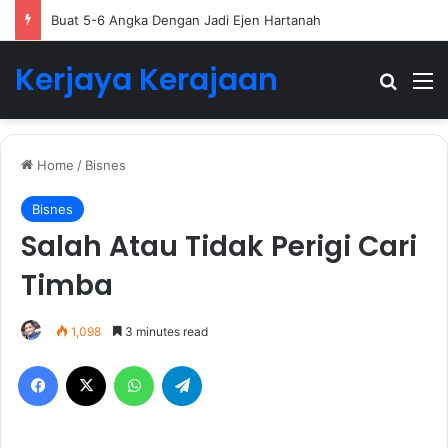
Buat 5-6 Angka Dengan Jadi Ejen Hartanah
Kerjaya Kerajaan
Search
M
Home
/
Bisnes
Bisnes
Salah Atau Tidak Perigi Cari
Timba
1,098
3 minutes read
Facebook
X
WhatsApp
Telegram