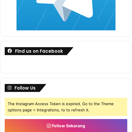
Tapi disebalik itu ada bahaya atau risiko yang perlu anda
ambil perhatian.. Dalam dunia siber yang meluas ini,
terdapat banyak penipu dan lelaki-lelaki gatal yang mahu
mengambil kesempatan ke atas anda walaupun hajat murni
anda hanyalah untuk mencari jodoh.. Ianya sangat
menyedihkan jika berlaku pada anda!
Find us on Facebook
Apa yang yang perlu lakukan jika mahu mencari jodoh di
internet, pastikan anda selidik dahulu semuanya
berkenaan dengan lelaki nampak serius yang mahu
berkenalan dengan anda sebelum teruskan hubungan
Follow Us
lebih jauh.. Ini sebagai langkah keselamatan untuk anda..
The Instagram Access Token is expired, Go to the Theme
“Jadi Kat Mana Tempat Yang TERBAIK Untuk Cari Jodoh Di
options page > Integrations, to to refresh it.
Internet Dengan Lebih Selamat?”
Follow Sekarang
Berikut antara 5 platform terbaik untuk anda mencari calon