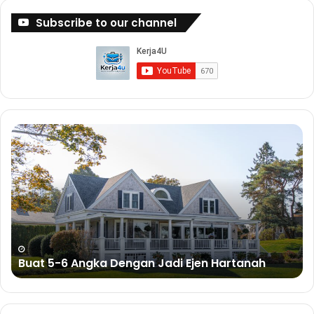
Subscribe to our channel
Buat
Bu
5-
Du
6
De
Angka
Bi
Dengan
Sa
Jadi
Ejen
Hartanah
Buat 5-6 Angka Dengan Jadi Ejen Hartanah