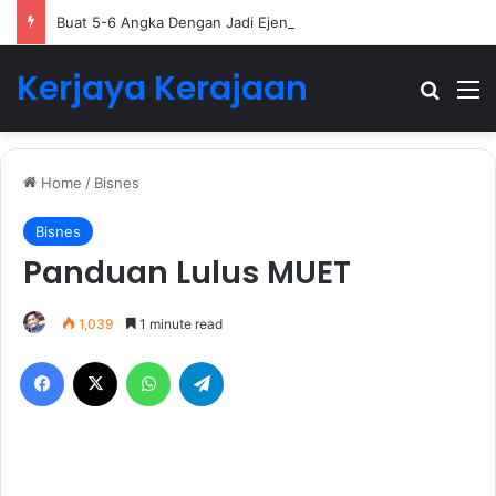
Buat 5-6 Angka Dengan Jadi Ejen Hartanah
Kerjaya Kerajaan
Search
M
Home
/
Bisnes
Bisnes
Panduan Lulus MUET
1,039
1 minute read
Facebook
X
WhatsApp
Telegram