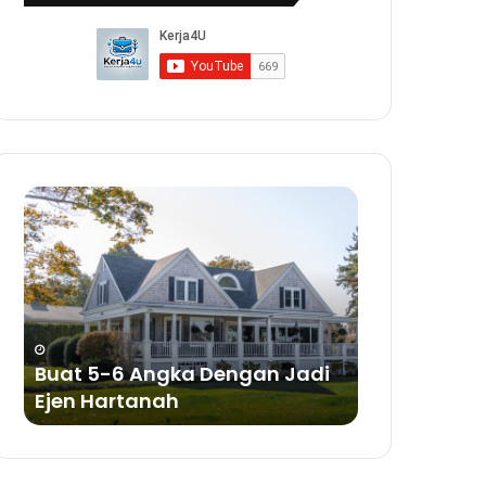
Buat
Buat
5-
Duit
6
Dengan
Angka
Bisnes
Dengan
Sabun
Jadi
a
Ejen
ya
Hartanah
Buat 5-6 Angka Dengan Jadi
Buat Duit 
Ejen Hartanah
Sabun