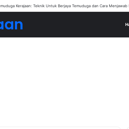
an Jadi Ejen Hartanah
aan
H