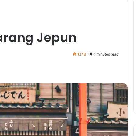
arang Jepun
1,148
4 minutes read