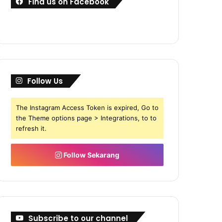
Find us on Facebook
Follow Us
The Instagram Access Token is expired, Go to
the Theme options page > Integrations, to to
refresh it.
Follow Sekarang
Subscribe to our channel