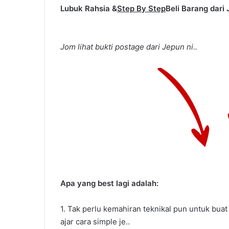
Lubuk Rahsia &
Step By Step
Beli Barang dari 
Jom lihat bukti postage dari Jepun ni..
Cara
Settle
Hutang
PTPTN
Apa yang best lagi adalah:
Cara Settle H
1. Tak perlu kemahiran teknikal pun untuk buat 
ajar cara simple je..