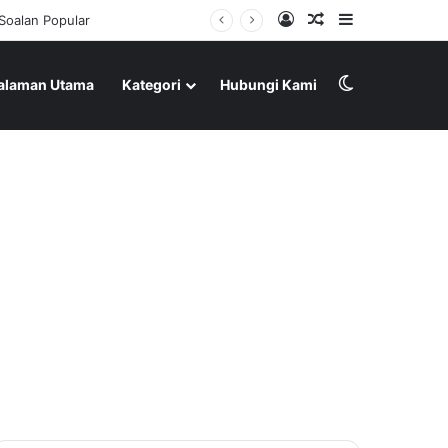
Log In
Random Article
Sidebar
Switch skin
alaman Utama
Kategori
Hubungi Kami