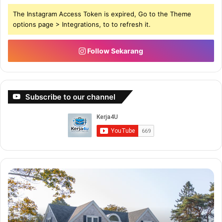
The Instagram Access Token is expired, Go to the Theme
options page > Integrations, to to refresh it.
Follow Sekarang
Subscribe to our channel
Buat
Bu
5-
Du
6
De
Angka
Bi
Dengan
Sa