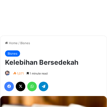
Home
/
Bisnes
Bisnes
Kelebihan Bersedekah
1,071
1 minute read
Facebook
X
WhatsApp
Telegram