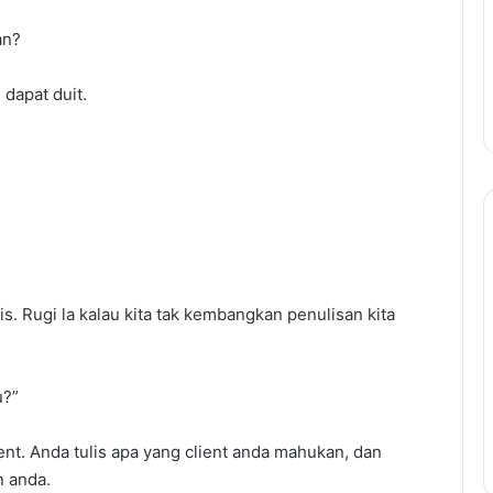
an?
 dapat duit.
Buat
5-
6
Angka
lis. Rugi la kalau kita tak kembangkan penulisan kita
Dengan
Jadi
gkap Temuduga
Ejen
ik Untuk Berjaya
Hartanah
u?”
n Cara
Buat 5-6 Angka Dengan Jadi
lan Popular
Ejen Hartanah
ent. Anda tulis apa yang client anda mahukan, dan
n anda.