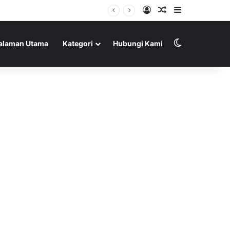
Log In
Random Article
Sidebar
Switch skin
alaman Utama
Kategori
Hubungi Kami