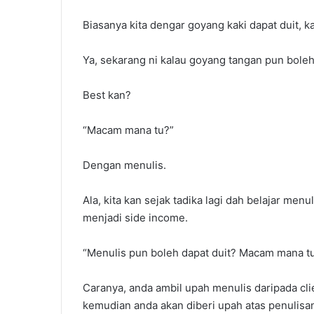
Biasanya kita dengar goyang kaki dapat duit, k
Ya, sekarang ni kalau goyang tangan pun boleh
Best kan?
“Macam mana tu?”
ara
Panduan
ettle
Lengkap
Dengan menulis.
Hutang
Temuduga
PTPTN
Kerajaan:
Ala, kita kan sejak tadika lagi dah belajar menu
Teknik
menjadi side income.
Untuk
Panduan Len
Berjaya
Kerajaan: Tekn
Temuduga
“Menulis pun boleh dapat duit? Macam mana t
Temuduga da
dan
Cara Settle Hutang PTPTN
Menjawab Soa
Cara
Caranya, anda ambil upah menulis daripada cli
Menjawab
kemudian anda akan diberi upah atas penulisa
Soalan