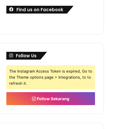
Find us on Facebook
Follow Us
The Instagram Access Token is expired, Go to
the Theme options page > Integrations, to to
refresh it.
Follow Sekarang