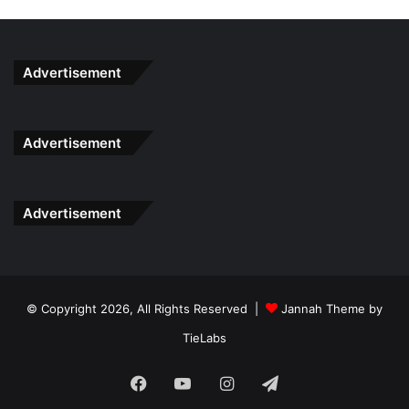
.
Advertisement
Tapi hari ni Anda hanya perlu bayar..
.
Advertisement
RM20 sahaja!
Advertisement
.Harga ni tak akan kekal lama sebab pasti
akan
dinaikkan
kepada harga
RM50
tidak lama lagi.
.
Cepat dapatkan SEKARANG!
Dengan Klik Gambar Di
© Copyright 2026, All Rights Reserved |
Jannah Theme by
Bawah !!
TieLabs
Facebook
YouTube
Instagram
Telegram