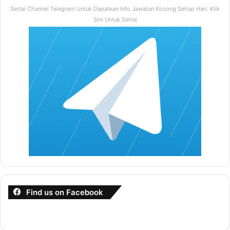
Antara kes kes penipuan
Sertai Channel Telegram Untuk Dapatkan Info Jawatan Kosong Setiap Hari. Klik
Kenapa mudah ditipu
Sini Untuk Sertai
6 sebab kenapa perlu ada surat perjanjian
Apa itu surat perjanjian
Syarat-syarat perjanjian
Kegunaan Surat perjanjian
Pemahaman Surat Perjanjian
Surat perjanjian dan surat rasmi yang popular
Kepelbagaian Surat Perjanjian
Salah faham terhadap surat perjanjian
Apa itu duti setem
Jenis Duti
Adjudikasi Surat Cara
Find us on Facebook
Kaedah Penyeteman
Cara Pembayaran