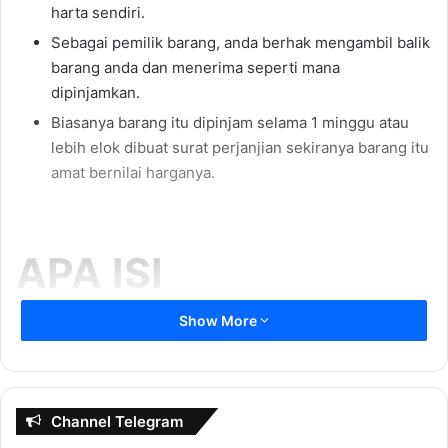
harta sendiri.
Sebagai pemilik barang, anda berhak mengambil balik
barang anda dan menerima seperti mana
dipinjamkan.
Biasanya barang itu dipinjam selama 1 minggu atau
lebih elok dibuat surat perjanjian sekiranya barang itu
amat bernilai harganya.
APA ISI
KANDUNGAN
Show More
EBOOK 1 INI?
Channel Telegram