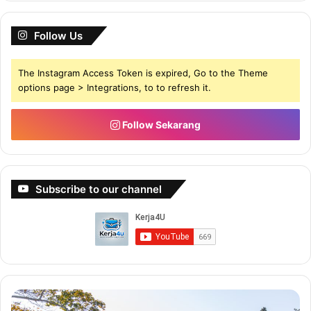
Penalti
Harga Duti Setem pembayaran sewa
Follow Us
Proses pembayaran Duti Setem
Proses Surat Perjanjian
The Instagram Access Token is expired, Go to the Theme
Proses tindakan jika melanggar perjanjian
options page > Integrations, to to refresh it.
Perkara yang perlu tahu untuk menulis surat
perjanjian
Follow Sekarang
Panduan menulis surat perjanjian
Kesimpulan Panduan 1
Subscribe to our channel
BAGAIMANA EBOOK
INI DAPAT
MEMBANTU?
Buat
Bu
5-
Du