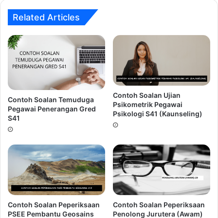
Related Articles
Dapatkan Rujukan Ujian Psikometrik
Penolong Pegawai
Laut A29
Dengan Klik Button Di Bawah
Contoh Soalan Ujian
Contoh Soalan Temuduga
Psikometrik Pegawai
Pegawai Penerangan Gred
Psikologi S41 (Kaunseling)
S41
Dapatkan Sekarang
PENAFIAN : Segala contoh soalan yang 
dipaparkan diatas bukanlah SOALAN BOCOR 
daripada pihak Suruhanjaya Perkhidmatan Awam. 
Contoh Soalan Peperiksaan
Contoh Soalan Peperiksaan
Penolong Jurutera (Awam)
PSEE Pembantu Geosains