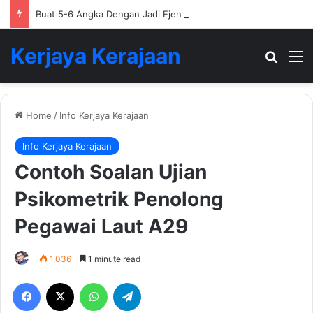
Buat 5-6 Angka Dengan Jadi Ejen Hartanah
Kerjaya Kerajaan
Search
M
Home
/
Info Kerjaya Kerajaan
Info Kerjaya Kerajaan
Contoh Soalan Ujian
Psikometrik Penolong
Pegawai Laut A29
1,036
1 minute read
Facebook
X
WhatsApp
Telegram