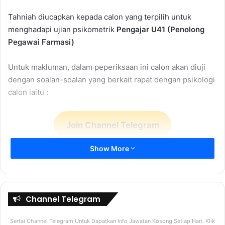
Tahniah diucapkan kepada calon yang terpilih untuk
menghadapi ujian psikometrik
Pengajar U41 (Penolong
Pegawai Farmasi)
Untuk makluman, dalam peperiksaan ini calon akan diuji
dengan soalan-soalan yang berkait rapat dengan psikologi
calon iaitu :
Join Channel Telegram
Ujian Psikometrik
Show More
Dalam ujian ini calon perlu menunjukkan nilai positif. Taraf
penilaian adalah adalah SKEMA “nilaian positif” yang telah
ditetapkan. Setiap jawapan ada “SKOR” tersendiri dan pada
Channel Telegram
akhirnya calon ditapis daripada mereka yang mempunyai
“SKOR” tinggi. Itu ja. Jadi tips penting untuk sukses dalam
Sertai Channel Telegram Untuk Dapatkan Info Jawatan Kosong Setiap Hari. Klik