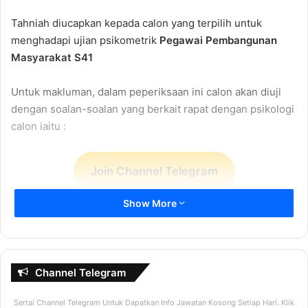
Tahniah diucapkan kepada calon yang terpilih untuk
menghadapi ujian psikometrik
Pegawai Pembangunan
Masyarakat S41
Untuk makluman, dalam peperiksaan ini calon akan diuji
dengan soalan-soalan yang berkait rapat dengan psikologi
calon iaitu :
Join Channel Telegram
Ujian Psikometrik
Show More
Dalam ujian ini calon perlu menunjukkan nilai positif. Taraf
penilaian adalah adalah SKEMA “nilaian positif” yang telah
ditetapkan. Setiap jawapan ada “SKOR” tersendiri dan pada
Channel Telegram
akhirnya calon ditapis daripada mereka yang mempunyai
“SKOR” tinggi. Itu ja. Jadi tips penting untuk sukses dalam
Sertai Channel Telegram Untuk Dapatkan Info Jawatan Kosong Setiap Hari. Klik