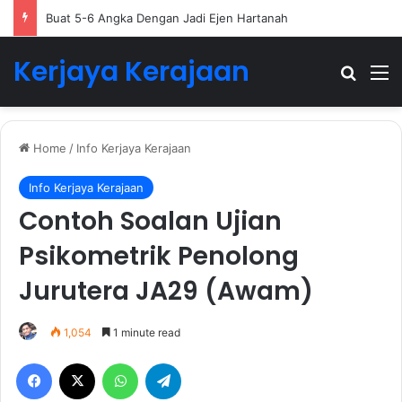
Buat 5-6 Angka Dengan Jadi Ejen Hartanah
Kerjaya Kerajaan
Search
M
Home
/
Info Kerjaya Kerajaan
Info Kerjaya Kerajaan
Contoh Soalan Ujian
Psikometrik Penolong
Jurutera JA29 (Awam)
1,054
1 minute read
Facebook
X
WhatsApp
Telegram