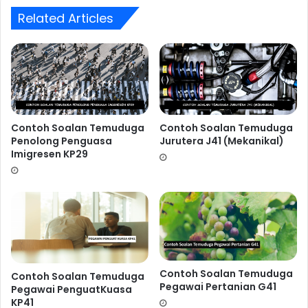
Related Articles
Contoh Soalan Temuduga
Contoh Soalan Temuduga
Dapatkan Rujukan Ujian Psikometrik
Penolong Jurutera
Penolong Penguasa
Jurutera J41 (Mekanikal)
JA29 (Awam)
Dengan Klik Button Di Bawah
Imigresen KP29
Dapatkan Sekarang
PENAFIAN : Segala contoh soalan yang 
dipaparkan diatas bukanlah SOALAN BOCOR 
daripada pihak Suruhanjaya Perkhidmatan Awam. 
Contoh Soalan Temuduga
Contoh Soalan Temuduga
Pegawai Pertanian G41
Pegawai PenguatKuasa
KP41