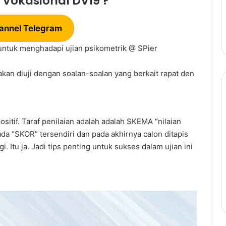
Vokasional DV19 ?
annel Telegram
 untuk menghadapi ujian psikometrik
@ SPier
kan diuji dengan soalan-soalan yang berkait rapat den
Panduan
Lengkap
Temuduga
ositif. Taraf penilaian adalah adalah SKEMA “nilaian
Kerajaan:
 ada “SKOR” tersendiri dan pada akhirnya calon ditapis
Teknik
Untuk
Itu ja. Jadi tips penting untuk sukses dalam ujian ini
Panduan Lengkap Temudug
Berjaya
Kerajaan: Teknik Untuk Berja
Temuduga
Temuduga dan Cara
dan
utang PTPTN
Menjawab Soalan Popular
Cara
Menjawab
Soalan
Popular