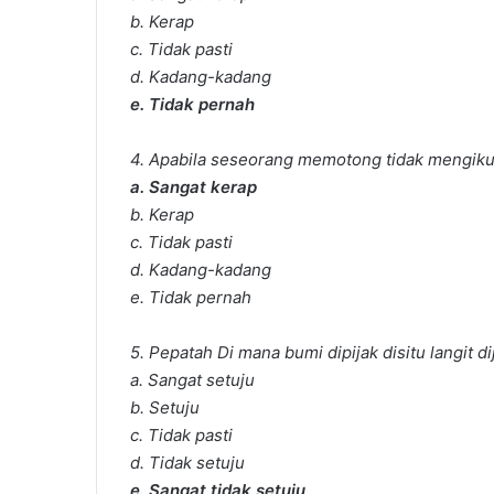
b. Kerap
c. Tidak pasti
d. Kadang-kadang
e. Tidak pernah
4. Apabila seseorang memotong tidak mengikut
a. Sangat kerap
b. Kerap
c. Tidak pasti
d. Kadang-kadang
e. Tidak pernah
5. Pepatah Di mana bumi dipijak disitu langit d
a. Sangat setuju
b. Setuju
c. Tidak pasti
d. Tidak setuju
e. Sangat tidak setuju