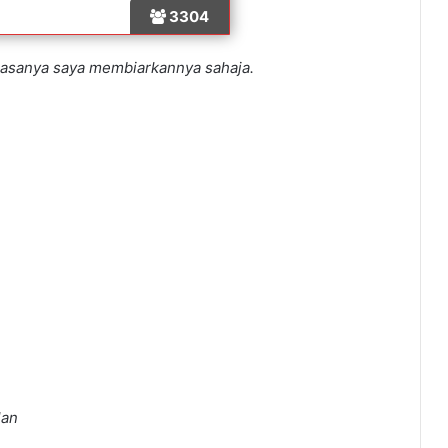
3304
biasanya saya membiarkannya sahaja.
lan