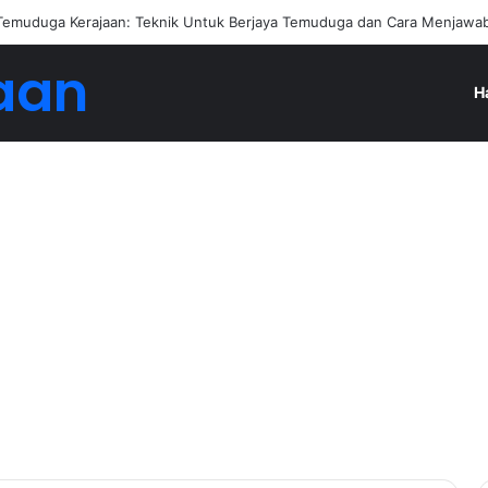
ngan Jadi Ejen Hartanah
aan
H