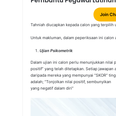
Pembantu Pegawai Latihan 
Join Ch
Tahniah diucapkan kepada calon yang terpilih
Untuk makluman, dalam peperiksaan ini calon a
Cara
Ujian Psikometrik
Settle
Hutang
Dalam ujian ini calon perlu menunjukkan nilai p
PTPTN
positif” yang telah ditetapkan. Setiap jawapan
daripada mereka yang mempunyai “SKOR” tinggi. 
adalah; “Tonjolkan nilai positif, sembunyikan
yang negatif dalam diri”
Cara Settle H