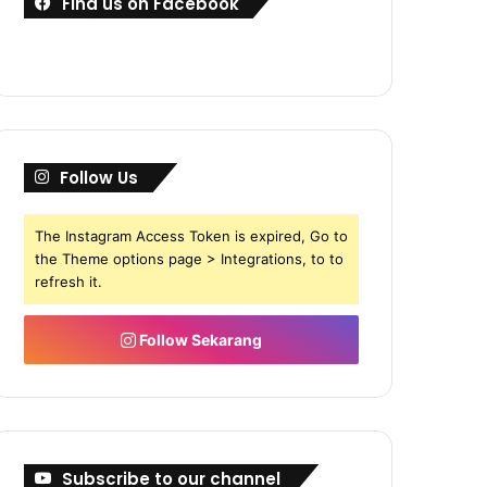
Find us on Facebook
Follow Us
The Instagram Access Token is expired, Go to
the Theme options page > Integrations, to to
refresh it.
Follow Sekarang
Subscribe to our channel