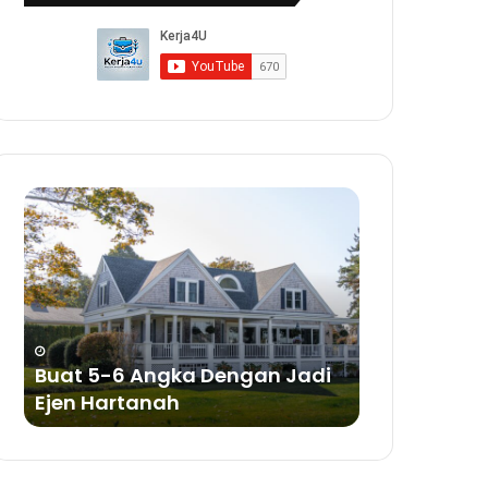
Buat
Buat
5-
Duit
6
Dengan
Angka
Bisnes
Dengan
Sabun
Jadi
a
Ejen
ya
Hartanah
Buat 5-6 Angka Dengan Jadi
Buat Duit 
Ejen Hartanah
Sabun