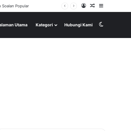
Log In
Random Article
Sidebar
Switch skin
alaman Utama
Kategori
Hubungi Kami