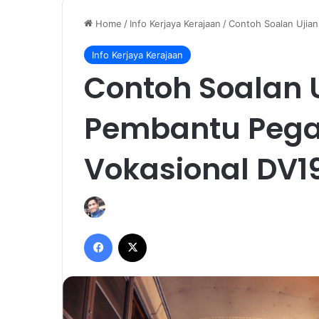
Home
/
Info Kerjaya Kerajaan
/
Contoh Soalan Ujian
Info Kerjaya Kerajaan
Contoh Soalan U
Pembantu Pega
Vokasional DV1
Facebook
X