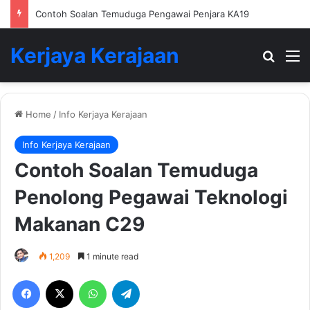
Contoh Soalan Temuduga Pengawai Penjara KA19
Kerjaya Kerajaan
Search
M
Home
/
Info Kerjaya Kerajaan
Info Kerjaya Kerajaan
Contoh Soalan Temuduga
Penolong Pegawai Teknologi
Makanan C29
1,209
1 minute read
Facebook
X
WhatsApp
Telegram