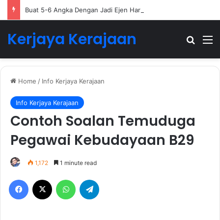
Buat 5-6 Angka Dengan Jadi Ejen Hartanah
Kerjaya Kerajaan
Search
M
Home
/
Info Kerjaya Kerajaan
Info Kerjaya Kerajaan
Contoh Soalan Temuduga
Pegawai Kebudayaan B29
1,172
1 minute read
Facebook
X
WhatsApp
Telegram