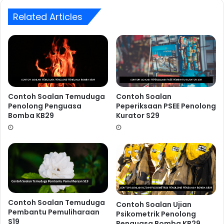
Related Articles
5.
Over Confident! Terlalu yakin!.
Kesilapan ini sering
dilakukan oleh calon-calon yang mempunyai keputusan
akademik yang cemerlang.
Ingin Dapatkan Rujukan
Temuduga Pegawai Kebudayaan
Contoh Soalan Temuduga
Contoh Soalan
B29 ??
Penolong Penguasa
Peperiksaan PSEE Penolong
Bomba KB29
Kurator S29
Contoh Soalan Temuduga
Contoh Soalan Ujian
Pembantu Pemuliharaan
Psikometrik Penolong
S19
Penguasa Bomba KB29