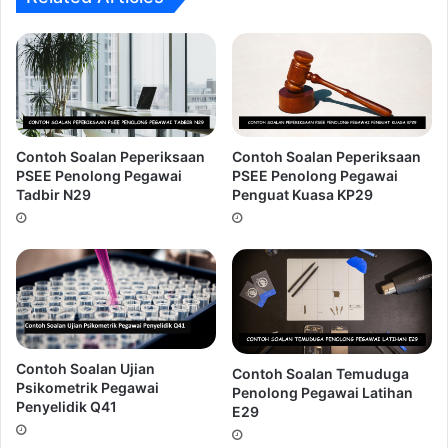
5.
Over Confident! Terlalu yakin!.
Kesilapan ini sering
dilakukan oleh calon-calon yang mempunyai keputusan
akademik yang cemerlang.
Ingin Dapatkan Rujukan Temuduga
Penjaga Jentera J19 ???
Contoh Soalan Peperiksaan
Contoh Soalan Peperiksaan
PSEE Penolong Pegawai
PSEE Penolong Pegawai
Tadbir N29
Penguat Kuasa KP29
Contoh Soalan Ujian
Contoh Soalan Temuduga
Psikometrik Pegawai
Penolong Pegawai Latihan
Penyelidik Q41
E29
Peluang untuk mendapat panggilan
Temuduga Penjaga