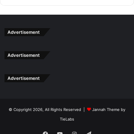
Jentera J19
bukannya datang berkali-kali. Berikan yang
terbaik kerana anda sedang bersaing dengan calon yang
turut menginginkan jawatan ini. Buatlah persediaan yang
rapi untuk menghadapi temuduga ini.
Advertisement
Dapatkan Rujukan Lengkap
Temuduga
Penjaga Jentera
J19
Dengan Klik Button Di Bawah
Advertisement
Dapatkan Sekarang
Advertisement
© Copyright 2026, All Rights Reserved |
Jannah Theme by
TieLabs
Facebook
YouTube
Instagram
Telegram