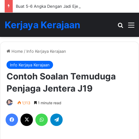
Buat 5-6 Angka Dengan Jadi Ejen Hartanah
Kerjaya Kerajaan
Search
M
Home
/
Info Kerjaya Kerajaan
Info Kerjaya Kerajaan
Contoh Soalan Temuduga
Penjaga Jentera J19
1,113
1 minute read
Facebook
X
WhatsApp
Telegram