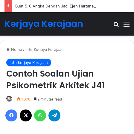
Buat 5-6 Angka Dengan Jadi Ejen Hartanah
Kerjaya Kerajaan
Search
M
Home
/
Info Kerjaya Kerajaan
Info Kerjaya Kerajaan
Contoh Soalan Ujian
Psikometrik Arkitek J41
1,076
2 minutes read
Facebook
X
WhatsApp
Telegram