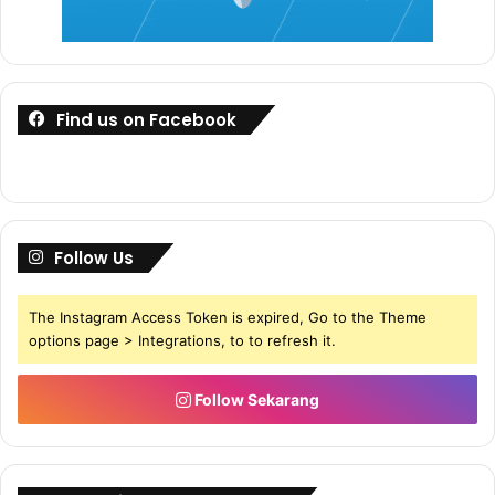
Perkongsian Dari SPA
Contoh Soalan Ujian Psikometrik
Arkitek J41 ??
Find us on Facebook
1. Apabila jiran memasing radio dengan kuat, biasanya saya
membiarkannya sahaja.
a. Sangat setuju
b. Setuju
Follow Us
c. Tidak pasti
d. Tidak setuju
The Instagram Access Token is expired, Go to the Theme
e. Sangat tidak setuju
options page > Integrations, to to refresh it.
2. Ganjaran mendorong kejayaan seseorang.
Follow Sekarang
a. Sangat setuju
b. Setuju
c. Tidak pasti