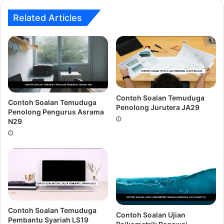
4. Penampilan yang tidak tepat.
Ramai calon tidak
mengenakan pakaian dengan etika pemakaian yang betul
Related Articles
sewaktu hadir ke sesi temuduga.
5.
Over Confident! Terlalu yakin!.
Kesilapan ini sering
dilakukan oleh calon-calon yang mempunyai keputusan
akademik yang cemerlang.
Contoh Soalan Temuduga
Contoh Soalan Temuduga
Ingin Dapatkan Rujukan Temuduga
Penolong Jurutera JA29
Penolong Pengurus Asrama
Penolong Pegawai Perangkaan E29
N29
???
Contoh Soalan Temuduga
Contoh Soalan Ujian
Pembantu Syariah LS19