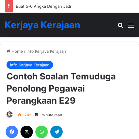
Buat 5-6 Angka Dengan Jadi Ejen Hartanah
Kerjaya Kerajaan
Search
M
Home
/
Info Kerjaya Kerajaan
Info Kerjaya Kerajaan
Contoh Soalan Temuduga
Penolong Pegawai
Perangkaan E29
1,245
1 minute read
Facebook
X
WhatsApp
Telegram