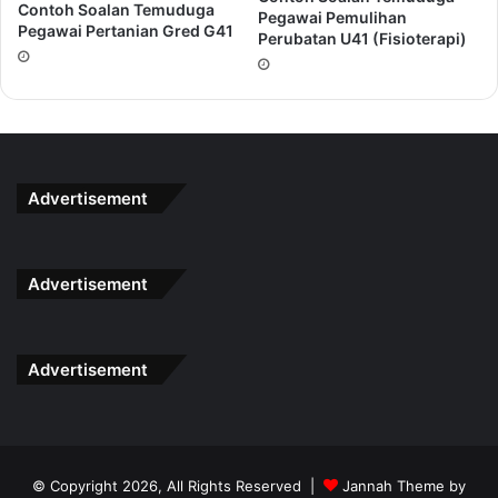
Contoh Soalan Temuduga
Pegawai Pemulihan
Pegawai Pertanian Gred G41
Perubatan U41 (Fisioterapi)
Peluang untuk mendapat panggilan
Temuduga Penolong
Pengurus Asrama N29
bukannya datang berkali-kali.
Berikan yang terbaik kerana anda sedang bersaing dengan
calon yang turut menginginkan jawatan ini. Buatlah
Advertisement
persediaan yang rapi untuk menghadapi temuduga ini.
Dapatkan Rujukan Lengkap
Temuduga
Penolong Pengurus
Advertisement
Asrama N29
Dengan Klik Button Di Bawah
Dapatkan Sekarang
Advertisement
© Copyright 2026, All Rights Reserved |
Jannah Theme by