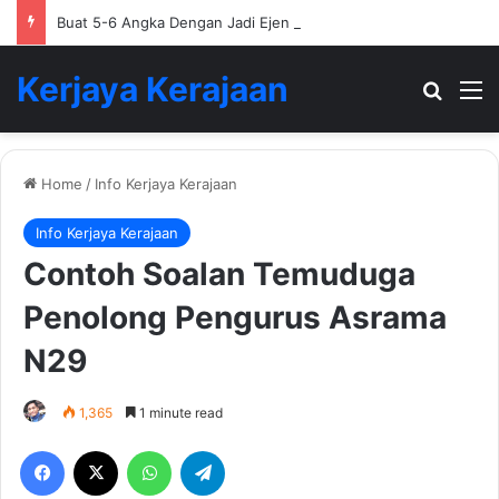
Buat 5-6 Angka Dengan Jadi Ejen Hartanah
Kerjaya Kerajaan
Search
M
Home
/
Info Kerjaya Kerajaan
Info Kerjaya Kerajaan
Contoh Soalan Temuduga
Penolong Pengurus Asrama
N29
1,365
1 minute read
Facebook
X
WhatsApp
Telegram