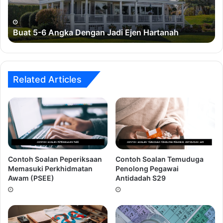
Ejen
Hartanah
4. Penampilan yang tidak tepat.
Ramai calon tidak
Buat 5-6 Angka Dengan Jadi Ejen Hartanah
mengenakan pakaian dengan etika pemakaian yang betul
sewaktu hadir ke sesi temuduga.
5.
Over Confident! Terlalu yakin!.
Kesilapan ini sering
Related Articles
dilakukan oleh calon-calon yang mempunyai keputusan
akademik yang cemerlang.
Ingin Dapatkan Rujukan Temuduga
Penolong Jurutera JA29 ???
Contoh Soalan Peperiksaan
Contoh Soalan Temuduga
Memasuki Perkhidmatan
Penolong Pegawai
Awam (PSEE)
Antidadah S29