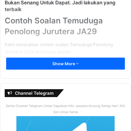
Bukan Senang Untuk Dapat. Jadi lakukan yang
terbaik
Contoh Soalan Temuduga
Penolong Jurutera JA29
Kami senaraikan contoh soalan Temuduga Penolong
Jurutera JA29 Antaranya adalah:
Show More
Perkenalkan diri dan latar belakang secara ringkas ?
Apakah kelayakan yang dimiliki anda ?
Terangkan diskripsi tugas jawatan yang dimohon
anda ?
Channel Telegram
Mengapakah anda berminat untuk memohon jawatan
Sertai Channel Telegram Untuk Dapatkan Info Jawatan Kosong Setiap Hari. Klik
ini ?
Sini Untuk Sertai
Sekiranya anda dipilih untuk memegang jawatan ini,
apa yang anda boleh sumbangkan ?