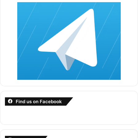
Jika 10% daripada harga sebuah mesin cetak
bersamaan dengan harga sebuah pembesar suara. 3
buah pembesar suara tersebut berharga RM156.
Berapakah harga bagi 2 buah mesin pencetak
tersebut?
A ) RM104
B ) RM520
C ) RM1,040
D ) RM1,560
Jawapan C
Find us on Facebook
Amran memandu kereta dengan purata kelajuan
85km/j dari bandar M ke bandar N sejauh 235km. Dia
berhenti rehat selama 25 minit dan menyambung
perjalanan ke bandar O sejauh 265km dengan purata