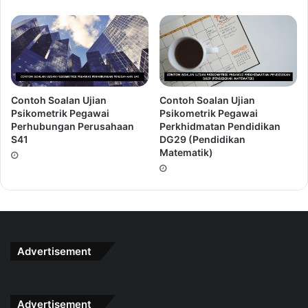
B) 91
C) 78
D) 26
Jawapan A
Contoh Soalan Ujian
Contoh Soalan Ujian
1/6 Muatan tangki dapat diisi dengan air dalam masa
Psikometrik Pegawai
Psikometrik Pegawai
15 minit menggunakan 1 paip. Berapakah masa yang
Perhubungan Perusahaan
Perkhidmatan Pendidikan
S41
DG29 (Pendidikan
diambil jika 3 paip air yang sama digunapakai?
Matematik)
A) 30 minit
B) 35 minit
C) 45 minit
D) 90 minit
Advertisement
Jawapan C
Ramlah menjual 3 jenis buah-buahan iaitu 35% adalah
Advertisement