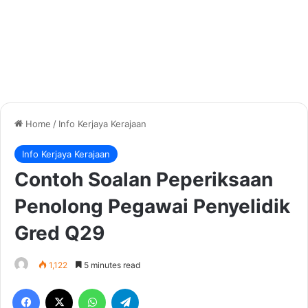
Home
/
Info Kerjaya Kerajaan
Info Kerjaya Kerajaan
Contoh Soalan Peperiksaan
Penolong Pegawai Penyelidik
Gred Q29
1,122
5 minutes read
Facebook
X
WhatsApp
Telegram